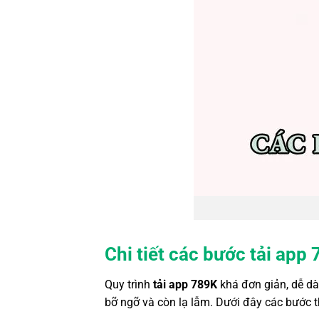
Chi tiết các bước tải app 
Quy trình
tải app 789K
khá đơn giản, dễ dà
bỡ ngỡ và còn lạ lẫm. Dưới đây các bước 