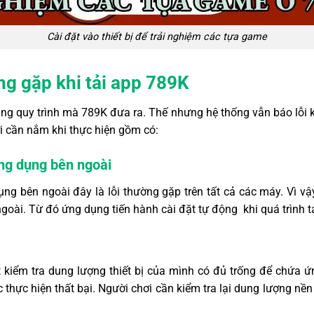
Cài đặt vào thiết bị để trải nghiệm các tựa game
ng gặp khi tải app 789K
ng quy trình mà 789K đưa ra. Thế nhưng hệ thống vẫn báo lỗi kh
i cần nắm khi thực hiện gồm có:
ứng dụng bên ngoài
ng bên ngoài đây là lỗi thường gặp trên tất cả các máy. Vì v
goài. Từ đó ứng dụng tiến hành cài đặt tự động khi quá trình t
iểm tra dung lượng thiết bị của mình có đủ trống để chứa ứ
c thực hiện thất bại. Người chơi cần kiểm tra lại dung lượng n