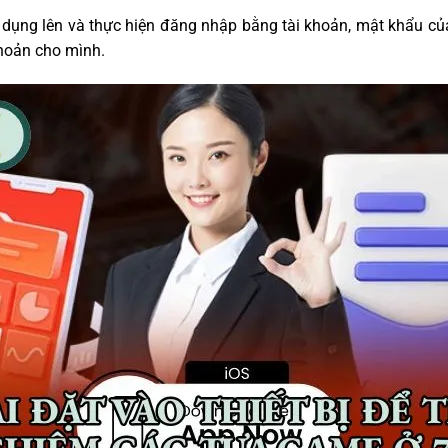
dụng lên và thực hiện đăng nhập bằng tài khoản, mật khẩu củ
hoản cho mình.