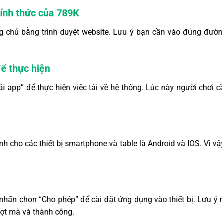
hính thức của 789K
ang chủ bằng trình duyệt website. Lưu ý bạn cần vào đúng đườ
để thực hiện
ải app
” để thực hiện việc tải về hệ thống. Lúc này người chơi 
nh cho các thiết bị smartphone và table là Android và IOS. Vì 
hấn chọn “Cho phép” để cài đặt ứng dụng vào thiết bị. Lưu ý
ợt mà và thành công.