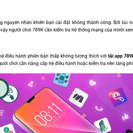
g nguyên nhân khiến bạn cài đặt không thành công. Bởi lúc nà
Vì vậy người chơi 789K cần kiểm tra hệ thống mạng của mình xe
ệ điều hành phiên bản thấp không tương thích với
tải app 789
ười chơi cần nâng cấp hệ điều hành hoặc kiểm tra nền tảng phù