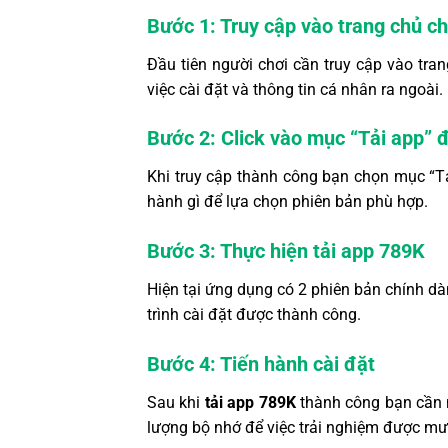
Bước 1: Truy cập vào trang chủ c
Đầu tiên người chơi cần truy cập vào tr
việc cài đặt và thông tin cá nhân ra ngoài.
Bước 2: Click vào mục “Tải app” 
Khi truy cập thành công bạn chọn mục “
T
hành gì để lựa chọn phiên bản phù hợp.
Bước 3: Thực hiện tải app 789K
Hiện tại ứng dụng có 2 phiên bản chính dà
trình cài đặt được thành công.
Bước 4: Tiến hành cài đặt
Sau khi
tải app 789K
thành công bạn cần n
lượng bộ nhớ để việc trải nghiệm được mư