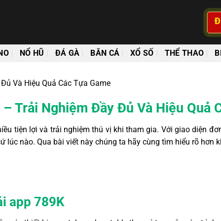
Đ
NO
NỔ HŨ
ĐÁ GÀ
BẮN CÁ
XỔ SỐ
THỂ THAO
B
y Đủ Và Hiệu Quả Các Tựa Game
 – Trải Nghiệm Đầy Đủ Và Hiệu Quả
u tiện lợi và trải nghiệm thú vị khi tham gia. Với giao diện đơ
ứ lúc nào. Qua bài viết này chúng ta hãy cùng tìm hiểu rõ hơn k
tải app 789K