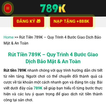
Skip
to
content
ĐĂNG KÝ 🎁
NẠP TẶNG +888K
Home
>>
Rút Tiền 789K – Quy Trình 4 Bước Giao Dịch Bảo
Mật & An Toàn
Rút Tiền 789K – Quy Trình 4 Bước Giao
Dịch Bảo Mật & An Toàn
Rút tiền 789K
nhanh chóng với quy trình hướng dẫn chi tiết
từ nền tảng. Người chơi có thể chuyển đổi thành quả cá
cược về tài khoản một cách nhanh gọn và đáng tin cậy. Bài
viết dưới đây của
789K
sẽ giúp bạn hiểu rõ từng bước thực
hiện và các lưu ý quan trọng để giao dịch rút tiền thành
công tại sân chơi.