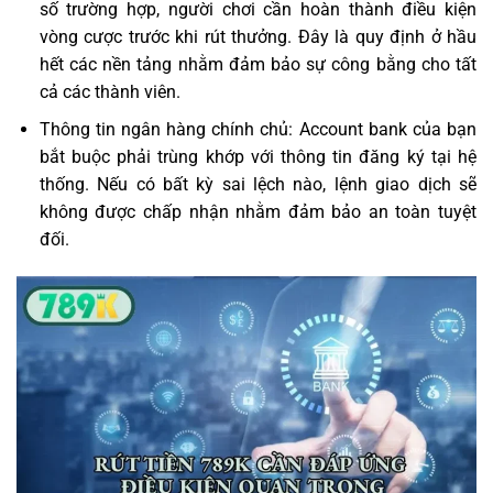
số trường hợp, người chơi cần hoàn thành điều kiện
vòng cược trước khi rút thưởng. Đây là quy định ở hầu
hết các nền tảng nhằm đảm bảo sự công bằng cho tất
cả các thành viên.
Thông tin ngân hàng chính chủ: Account bank của bạn
bắt buộc phải trùng khớp với thông tin đăng ký tại hệ
thống. Nếu có bất kỳ sai lệch nào, lệnh giao dịch sẽ
không được chấp nhận nhằm đảm bảo an toàn tuyệt
đối.