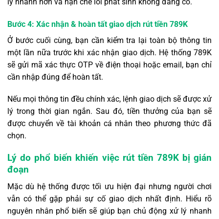
lý nhanh hơn và hạn chế lỗi phát sinh không đáng có.
Bước 4: Xác nhận & hoàn tất giao dịch rút tiền 789K
Ở bước cuối cùng, bạn cần kiểm tra lại toàn bộ thông tin
một lần nữa trước khi xác nhận giao dịch. Hệ thống 789K
sẽ gửi mã xác thực OTP về điện thoại hoặc email, bạn chỉ
cần nhập đúng để hoàn tất.
Nếu mọi thông tin đều chính xác, lệnh giao dịch sẽ được xử
lý trong thời gian ngắn. Sau đó, tiền thưởng của bạn sẽ
được chuyển về tài khoản cá nhân theo phương thức đã
chọn.
Lý do phổ biến khiến việc rút tiền 789K bị gián
đoạn
Mặc dù hệ thống được tối ưu hiện đại nhưng người chơi
vẫn có thể gặp phải sự cố giao dịch nhất định. Hiểu rõ
nguyên nhân phổ biến sẽ giúp bạn chủ động xử lý nhanh