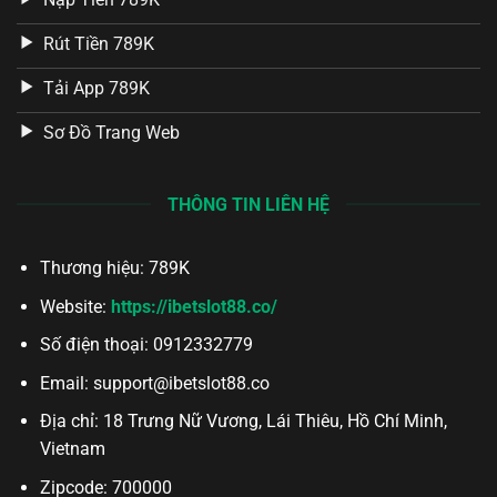
Rút Tiền 789K
Tải App 789K
Sơ Đồ Trang Web
THÔNG TIN LIÊN HỆ
Thương hiệu: 789K
Website:
https://ibetslot88.co/
Số điện thoại: 0912332779
Email:
support@ibetslot88.co
Địa chỉ: 18 Trưng Nữ Vương, Lái Thiêu, Hồ Chí Minh,
Vietnam
Zipcode: 700000