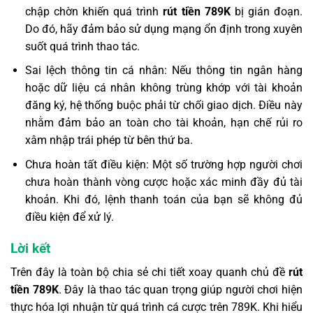
chập chờn khiến quá trình
rút tiền 789K
bị gián đoạn.
Do đó, hãy đảm bảo sử dụng mạng ổn định trong xuyên
suốt quá trình thao tác.
Sai lệch thông tin cá nhân: Nếu thông tin ngân hàng
hoặc dữ liệu cá nhân không trùng khớp với tài khoản
đăng ký, hệ thống buộc phải từ chối giao dịch. Điều này
nhằm đảm bảo an toàn cho tài khoản, hạn chế rủi ro
xâm nhập trái phép từ bên thứ ba.
Chưa hoàn tất điều kiện: Một số trường hợp người chơi
chưa hoàn thành vòng cược hoặc xác minh đầy đủ tài
khoản. Khi đó, lệnh thanh toán của bạn sẽ không đủ
điều kiện để xử lý.
Lời kết
Trên đây là toàn bộ chia sẻ chi tiết xoay quanh chủ đề
rút
tiền 789K
. Đây là thao tác quan trọng giúp người chơi hiện
thực hóa lợi nhuận từ quá trình cá cược trên 789K. Khi hiểu