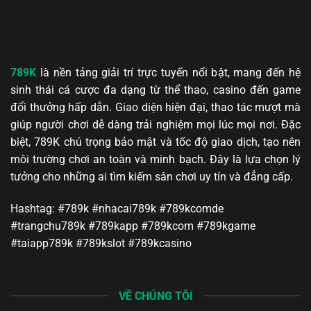
789K
là nền tảng giải trí trực tuyến nổi bật, mang đến hệ
sinh thái cá cược đa dạng từ thể thao, casino đến game
đổi thưởng hấp dẫn. Giao diện hiện đại, thao tác mượt mà
giúp người chơi dễ dàng trải nghiệm mọi lúc mọi nơi. Đặc
biệt, 789K chú trọng bảo mật và tốc độ giao dịch, tạo nên
môi trường chơi an toàn và minh bạch. Đây là lựa chọn lý
tưởng cho những ai tìm kiếm sân chơi uy tín và đẳng cấp.
Hashtag: #789k #nhacai789k #789kcomde
#trangchu789k #789kapp #789kcom #789kgame
#taiapp789k #789kslot #789kcasino
VỀ CHÚNG TÔI