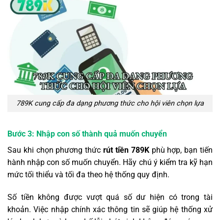
789K cung cấp đa dạng phương thức cho hội viên chọn lựa
Bước 3: Nhập con số thành quả muốn chuyển
Sau khi chọn phương thức
rút tiền 789K
phù hợp, bạn tiến
hành nhập con số muốn chuyển. Hãy chú ý kiểm tra kỹ hạn
mức tối thiểu và tối đa theo hệ thống quy định.
Số tiền không được vượt quá số dư hiện có trong tài
khoản. Việc nhập chính xác thông tin sẽ giúp hệ thống xử