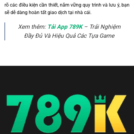
rõ các điều kiện cần thiết, nắm vững quy trình và lưu ý, bạn
sẽ dễ dàng hoàn tất giao dịch tại nhà cái.
Xem thêm:
Tải App 789K
– Trải Nghiệm
Đầy Đủ Và Hiệu Quả Các Tựa Game