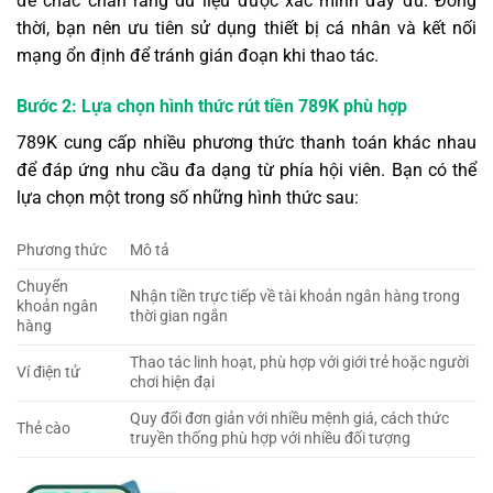
để chắc chắn rằng dữ liệu được xác minh đầy đủ. Đồng
thời, bạn nên ưu tiên sử dụng thiết bị cá nhân và kết nối
mạng ổn định để tránh gián đoạn khi thao tác.
Bước 2: Lựa chọn hình thức rút tiền 789K phù hợp
789K cung cấp nhiều phương thức thanh toán khác nhau
để đáp ứng nhu cầu đa dạng từ phía hội viên. Bạn có thể
lựa chọn một trong số những hình thức sau:
Phương thức
Mô tả
Chuyển
Nhận tiền trực tiếp về tài khoản ngân hàng trong
khoản ngân
thời gian ngắn
hàng
Thao tác linh hoạt, phù hợp với giới trẻ hoặc người
Ví điện tử
chơi hiện đại
Quy đổi đơn giản với nhiều mệnh giá, cách thức
Thẻ cào
truyền thống phù hợp với nhiều đối tượng